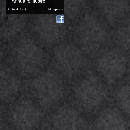
Annuaire illustré
site by
d-visu.be
Masquer >