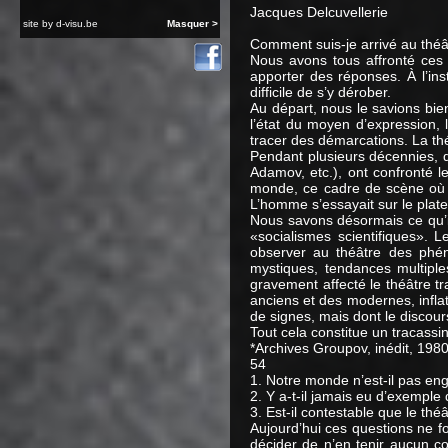
Jacques Delcuvellerie
site by
d-visu.be
Masquer >
Comment suis-je arrivé au théât
Nous avons tous affronté ces
apporter des réponses. À l’ins
difficile de s’y dérober.
Au départ, nous le savions bien,
l’état du moyen d’expression, l
tracer des démarcations. La théo
Pendant plusieurs décennies, d
Adamov, etc.), ont confronté le
monde, ce cadre de scène où le 
L’homme s’essayait sur le plate
Nous savons désormais ce qu’il 
«socialismes scientifiques». 
observer au théâtre des phén
mystiques, tendances multiple
gravement affecté le théâtre tr
anciens et des modernes, infla
de signes, mais dont le discour
Tout cela constitue un tracassin
*Archives Groupov, inédit, 1980
54
1. Notre monde n’est-il pas en
2. Y a-t-il jamais eu d’exemple
3. Est-il contestable que le thé
Aujourd’hui ces questions ne f
décider de n’en tenir aucun co