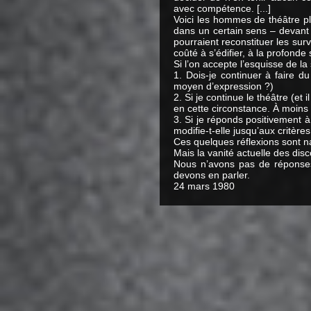
avec compétence. [...]
Voici les hommes de théâtre pla
dans un certain sens – devant l
pourraient reconstituer les su
coûté à s’édifier, à la profonde 
Si l’on accepte l’esquisse de la
1. Dois-je continuer à faire d
moyen d’expression ?)
2. Si je continue le théâtre (et
en cette circonstance. À moins qu
3. Si je réponds positivement à
modifie-t-elle jusqu’aux critère
Ces quelques réflexions sont na
Mais la vanité actuelle des disc
Nous n’avons pas de réponses. 
devons en parler.
24 mars 1980